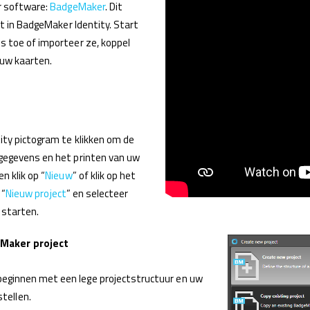
r software:
BadgeMaker
. Dit
kt in BadgeMaker Identity. Start
 toe of importeer ze, koppel
 uw kaarten.
ity pictogram te klikken om de
gegevens en het printen van uw
n klik op “
Nieuw
” of klik op het
 “
Nieuw project
” en selecteer
 starten.
eMaker project
t beginnen met een lege projectstructuur en uw
tellen.