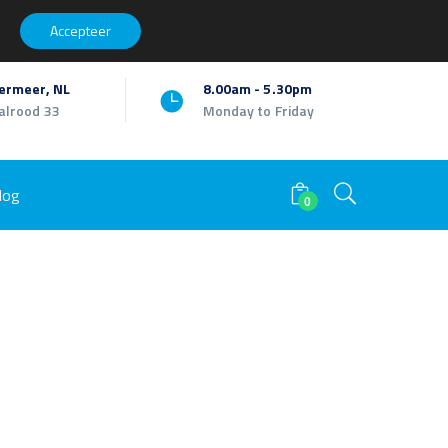
Facebook
Twitter
Youtube
LinkedIn
Instagram
My Account
Accepteer
Profile
Profile
Profile
Profile
Profile
ermeer, NL
8.00am - 5.30pm
alrood 33
Monday to Friday
log
0