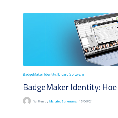
BadgeMaker Identity
,
ID Card Software
BadgeMaker Identity: Hoe
Written by
Margriet Spriensma
15/06/21