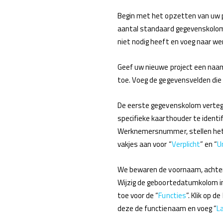
Begin met het opzetten van uw p
aantal standaard gegevenskolomm
niet nodig heeft en voeg naar w
Geef uw nieuwe project een na
toe. Voeg de gegevensvelden die
De eerste gegevenskolom verteg
specifieke kaarthouder te ident
Werknemersnummer, stellen het
vakjes aan voor “
Verplicht
” en “
U
We bewaren de voornaam, achter
Wijzig de geboortedatumkolom i
toe voor de “
Functies
”. Klik op de
deze de functienaam en voeg “
L