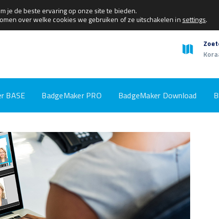
 je de beste ervaring op onze site te bieden.
komen over welke cookies we gebruiken of ze uitschakelen in
settings
.
Zoet
Kora
r BASE
BadgeMaker PRO
BadgeMaker Download
B