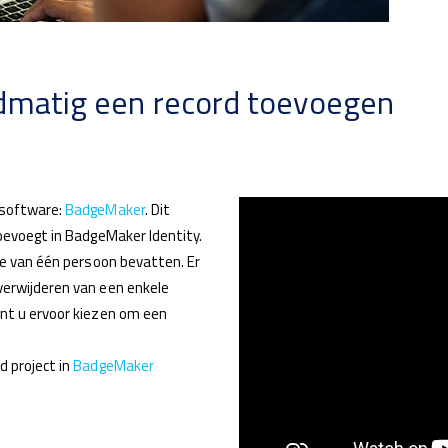
dmatig een record toevoegen
 software:
BadgeMaker
. Dit
oevoegt in BadgeMaker Identity.
ie van één persoon bevatten. Er
verwijderen van een enkele
t u ervoor kiezen om een ​​
 project in
BadgeMaker