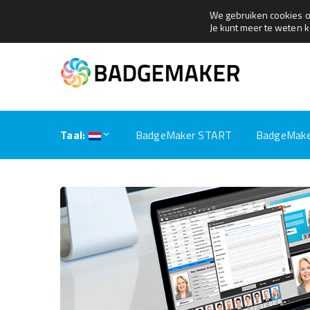
We gebruiken cookies om
+31(0)79 360 1165
sales@getbadgemaker.com
Je kunt meer te weten 
Taal:
BadgeMaker START
BadgeMake