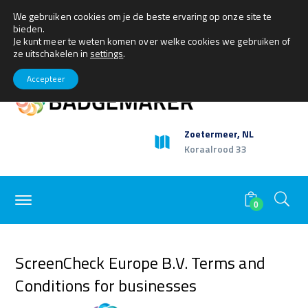
We gebruiken cookies om je de beste ervaring op onze site te
+31(0)79 360 1165
sales@getbadgemaker.com
bieden.
Facebook
Twitter
Youtube
LinkedIn
Instagram
My Account
Je kunt meer te weten komen over welke cookies we gebruiken of
Profile
Profile
Profile
Profile
Profile
ze uitschakelen in
settings
.
Accepteer
Zoetermeer, NL
Koraalrood 33
0
ScreenCheck Europe B.V. Terms and
Conditions for businesses