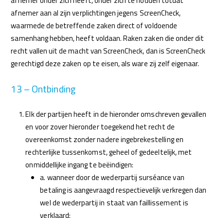
afnemer onder zich heeft, onder zich te houden totdat
afnemer aan al zijn verplichtingen jegens ScreenCheck,
waarmede de betreffende zaken direct of voldoende
samenhang hebben, heeft voldaan. Raken zaken die onder dit
recht vallen uit de macht van ScreenCheck, dan is ScreenCheck
gerechtigd deze zaken op te eisen, als ware zij zelf eigenaar.
13 – Ontbinding
Elk der partijen heeft in de hieronder omschreven gevallen
en voor zover hieronder toegekend het recht de
overeenkomst zonder nadere ingebrekestelling en
rechterlijke tussenkomst, geheel of gedeeltelijk, met
onmiddellijke ingang te beëindigen:
a. wanneer door de wederpartij surséance van
betaling is aangevraagd respectievelijk verkregen dan
wel de wederpartij in staat van faillissement is
verklaard;