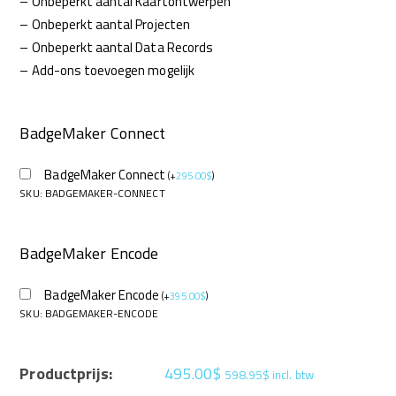
–
Onbeperkt aantal Kaartontwerpen
–
Onbeperkt aantal Projecten
–
Onbeperkt aantal Data Records
–
Add-ons toevoegen mogelijk
BadgeMaker Connect
BadgeMaker Connect
(
+
295.00
$
)
SKU: BADGEMAKER-CONNECT
BadgeMaker Encode
BadgeMaker Encode
(
+
395.00
$
)
SKU: BADGEMAKER-ENCODE
Productprijs:
495.00
$
598.95
$
incl. btw