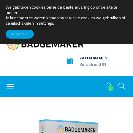
We gebruiken cookies om je de beste ervaring op onze site te
+31(0)79 360 1165
sales@getbadgemaker.com
bieden.
Facebook
Twitter
Youtube
LinkedIn
Instagram
My Account
Je kunt meer te weten komen over welke cookies we gebruiken of
Profile
Profile
Profile
Profile
Profile
ze uitschakelen in
settings
.
Accepteer
Zoetermeer, NL
Koraalrood 33
0