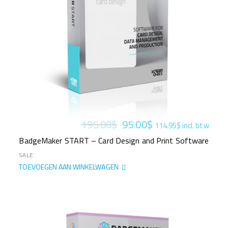
Oorspronkelijke
Huidige
195.00
$
95.00
$
114.95
$
incl. btw
prijs
prijs
BadgeMaker START – Card Design and Print Software
was:
is:
SALE
195.00$.
95.00$.
TOEVOEGEN AAN WINKELWAGEN