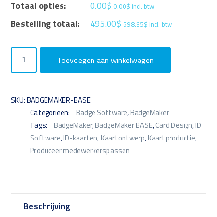
Totaal opties:
0.00
$
0.00
$
incl. btw
Bestelling totaal:
495.00
$
598.95
$
incl. btw
BadgeMaker
Toevoegen aan winkelwagen
BASE
-
Card
SKU:
BADGEMAKER-BASE
Design
Categorieën:
Badge Software
,
BadgeMaker
and
Tags:
BadgeMaker
,
BadgeMaker BASE
,
Card Design
,
ID
Print
Software
,
ID-kaarten
,
Kaartontwerp
,
Kaartproductie
,
Software
Produceer medewerkerspassen
aantal
Beschrijving